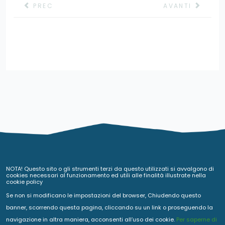
ARTICOLO PRECEDENTE: COMUNE DI SABAUDIA - IS
ARTICOLO SUCC
PREC
AVANTI
NOTA! Questo sito o gli strumenti terzi da questo utilizzati si avvalgono di
cookies necessari al funzionamento ed utili alle finalità illustrate nella
cookie policy
Se non si modificano le impostazioni del browser, Chiudendo questo
banner, scorrendo questa pagina, cliccando su un link o proseguendo la
navigazione in altra maniera, acconsenti all’uso dei cookie.
Per saperne di