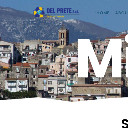
HOME
ABOU
M
S