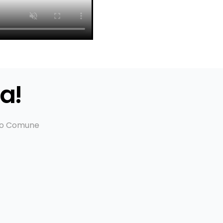
za!
tuo Comune