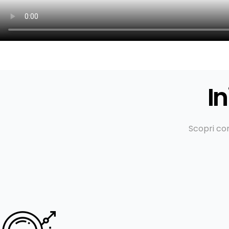
In
Scopri co