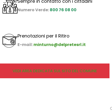
Sempre in contatto con i cittadini
Numero Verde
:
800 76 08 00
Prenotazioni per il Ritiro
E-mail:
minturno@delpretesrl.it
VEDI AREA DEDICATA SUL SITO DEL COMUNE
Q